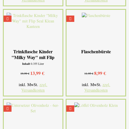
Trinkflasche Kinder
Flaschenbürste
"Milky Way" mit Flip
Seal...
Inhalt
0.355 Liter
13,99 €
8,99 €
19,99 €
11,95 €
inkl. MwSt.
zzgl.
inkl. MwSt.
zzgl.
Versandkosten
Versandkosten