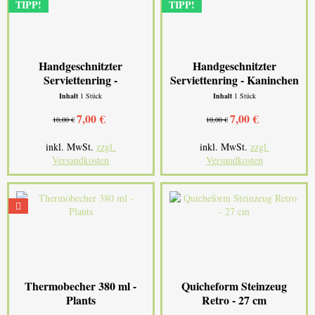
TIPP!
TIPP!
Handgeschnitzter
Handgeschnitzter
Serviettenring -
Serviettenring - Kaninchen
Eichhörnchen
Inhalt
1 Stück
Inhalt
1 Stück
7,00 €
7,00 €
10,00 €
10,00 €
inkl. MwSt.
zzgl.
inkl. MwSt.
zzgl.
Versandkosten
Versandkosten
Thermobecher 380 ml -
Quicheform Steinzeug
Plants
Retro - 27 cm