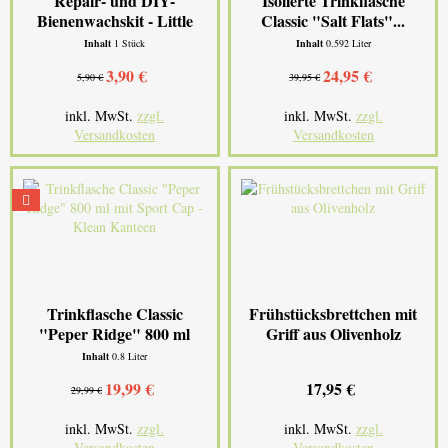
Repair- und DIY-
Isolierte Trinkflasche
Bienenwachskit - Little
Classic "Salt Flats"...
Bee Fresh
Inhalt
1 Stück
Inhalt
0.592 Liter
3,90 €
24,95 €
5,90 €
39,95 €
inkl. MwSt.
zzgl.
inkl. MwSt.
zzgl.
Versandkosten
Versandkosten
Trinkflasche Classic
Frühstücksbrettchen mit
"Peper Ridge" 800 ml
Griff aus Olivenholz
mit...
Inhalt
0.8 Liter
19,99 €
17,95 €
29,99 €
inkl. MwSt.
zzgl.
inkl. MwSt.
zzgl.
Versandkosten
Versandkosten