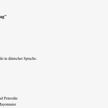
lag"
ukt in dänischer Sprache.
 Petersilie
 Mayonnaise